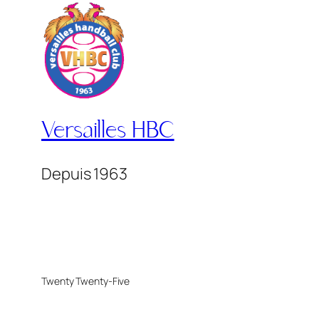
Versailles HBC
Depuis 1963
Twenty Twenty-Five