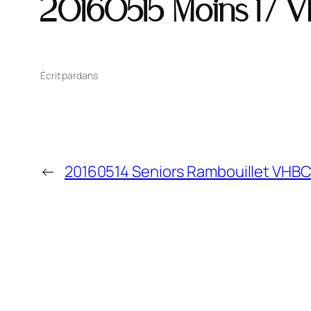
20160515 Moins 17 V
Écrit par
dans
←
20160514 Seniors Rambouillet VHB