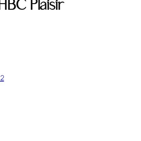
HBC Plaisir
C2