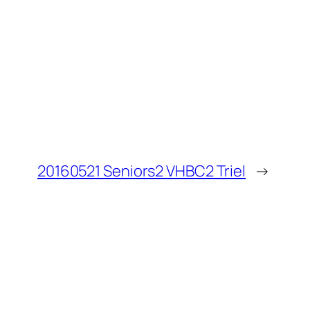
20160521 Seniors2 VHBC2 Triel
→